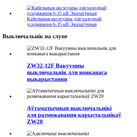
Кабельныя аксэсуары для халоднай
усаджвання 6-35 кВ Экалагічныя
Выключальнік на слупе
ZW32-12F Вакуумны
выключальнік для вонкавага
выкарыстання
Аўтаматычныя выключальнікі
для размежавання карыстальнікаў
ZW20