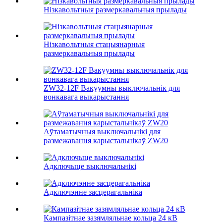
Нізкавольтныя размеркавальныя прылады
Нізкавольтныя стацыянарныя
размеркавальныя прылады
ZW32-12F Вакуумны выключальнік для
вонкавага выкарыстання
Аўтаматычныя выключальнікі для
размежавання карыстальнікаў ZW20
Адключыце выключальнікі
Адключэнне засцерагальніка
Кампазітнае зазямляльнае кольца 24 кВ