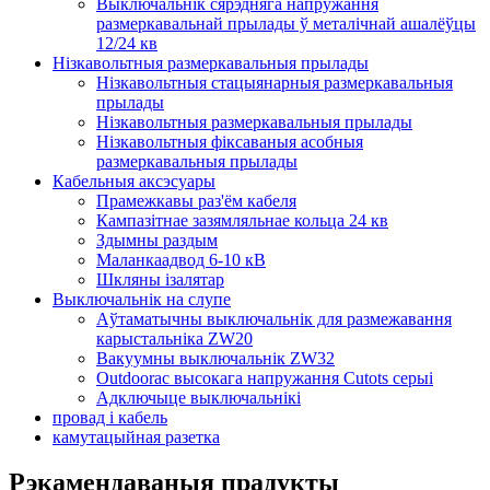
Выключальнік сярэдняга напружання
размеркавальнай прылады ў металічнай ашалёўцы
12/24 кв
Нізкавольтныя размеркавальныя прылады
Нізкавольтныя стацыянарныя размеркавальныя
прылады
Нізкавольтныя размеркавальныя прылады
Нізкавольтныя фіксаваныя асобныя
размеркавальныя прылады
Кабельныя аксэсуары
Прамежкавы раз'ём кабеля
Кампазітнае зазямляльнае кольца 24 кв
Здымны раздым
Маланкаадвод 6-10 кВ
Шкляны ізалятар
Выключальнік на слупе
Аўтаматычны выключальнік для размежавання
карыстальніка ZW20
Вакуумны выключальнік ZW32
Outdoorac высокага напружання Cutots серыі
Адключыце выключальнікі
провад і кабель
камутацыйная разетка
Рэкамендаваныя прадукты