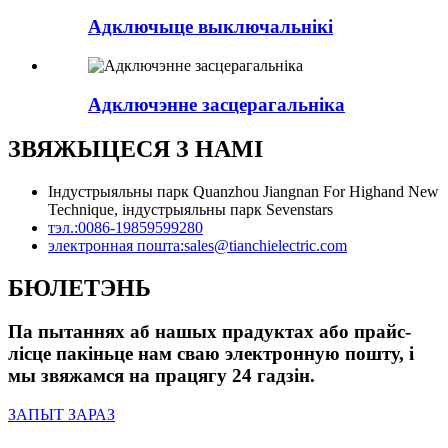
Адключыце выключальнікі
Адключэнне засцерагальніка
ЗВЯЖЫЦЕСЯ З НАМІ
Індустрыяльны парк Quanzhou Jiangnan For Highand New
Technique, індустрыяльны парк Sevenstars
тэл.:
0086-19859599280
электронная пошта:
sales@tianchielectric.com
БЮЛЕТЭНЬ
Па пытаннях аб нашых прадуктах або прайс-
лісце пакіньце нам сваю электронную пошту, і
мы звяжамся на працягу 24 гадзін.
ЗАПЫТ ЗАРАЗ