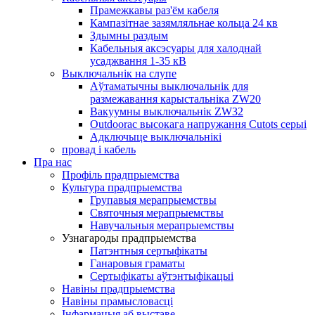
Прамежкавы раз'ём кабеля
Кампазітнае зазямляльнае кольца 24 кв
Здымны раздым
Кабельныя аксэсуары для халоднай
усаджвання 1-35 кВ
Выключальнік на слупе
Аўтаматычны выключальнік для
размежавання карыстальніка ZW20
Вакуумны выключальнік ZW32
Outdoorac высокага напружання Cutots серыі
Адключыце выключальнікі
провад і кабель
Пра нас
Профіль прадпрыемства
Культура прадпрыемства
Групавыя мерапрыемствы
Святочныя мерапрыемствы
Навучальныя мерапрыемствы
Узнагароды прадпрыемства
Патэнтныя сертыфікаты
Ганаровыя граматы
Сертыфікаты аўтэнтыфікацыі
Навіны прадпрыемства
Навіны прамысловасці
Інфармацыя аб выставе