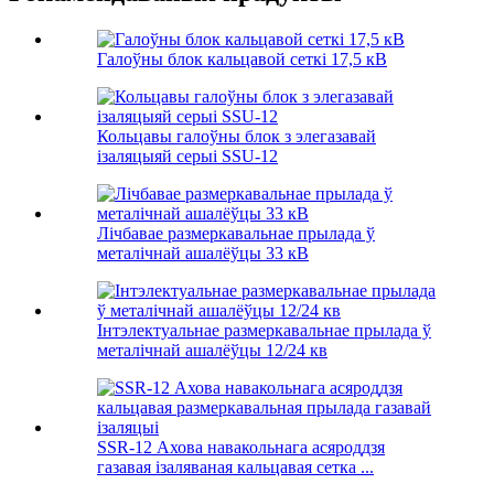
Галоўны блок кальцавой сеткі 17,5 кВ
Кольцавы галоўны блок з элегазавай
ізаляцыяй серыі SSU-12
Лічбавае размеркавальнае прылада ў
металічнай ашалёўцы 33 кВ
Інтэлектуальнае размеркавальнае прылада ў
металічнай ашалёўцы 12/24 кв
SSR-12 Ахова навакольнага асяроддзя
газавая ізаляваная кальцавая сетка ...