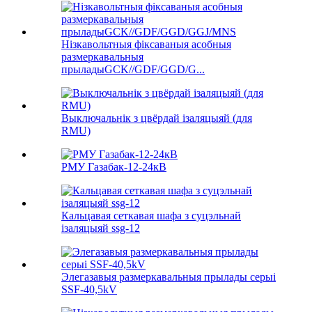
Нізкавольтныя фіксаваныя асобныя
размеркавальныя
прыладыGCK//GDF/GGD/G...
Выключальнік з цвёрдай ізаляцыяй (для
RMU)
РМУ Газабак-12-24кВ
Кальцавая сеткавая шафа з суцэльнай
ізаляцыяй ssg-12
Элегазавыя размеркавальныя прылады серыі
SSF-40,5kV