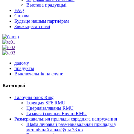
Выстава прадукцыі
FAQ
Справа
Будзьце нашым партнёрам
Звяжыцеся з намі
дадому
прадукты
Выключальнік на слупе
Катэгорыі
Галоўны блок Ring
Ізаляцыя SF6 RMU
Цвёрдаізаляваны RMU
Газавая ізаляцыя Enviro RMU
Размеркавальныя прылады сярэдняга напружання
Шафа лічбавай размеркавальнай прылады ў
металічнай ашалёўцы 33 кв