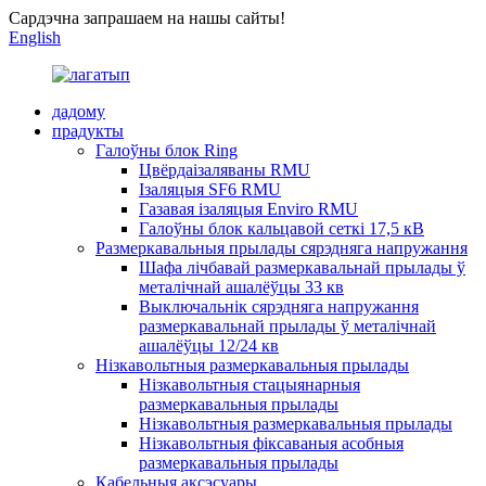
Сардэчна запрашаем на нашы сайты!
English
дадому
прадукты
Галоўны блок Ring
Цвёрдаізаляваны RMU
Ізаляцыя SF6 RMU
Газавая ізаляцыя Enviro RMU
Галоўны блок кальцавой сеткі 17,5 кВ
Размеркавальныя прылады сярэдняга напружання
Шафа лічбавай размеркавальнай прылады ў
металічнай ашалёўцы 33 кв
Выключальнік сярэдняга напружання
размеркавальнай прылады ў металічнай
ашалёўцы 12/24 кв
Нізкавольтныя размеркавальныя прылады
Нізкавольтныя стацыянарныя
размеркавальныя прылады
Нізкавольтныя размеркавальныя прылады
Нізкавольтныя фіксаваныя асобныя
размеркавальныя прылады
Кабельныя аксэсуары