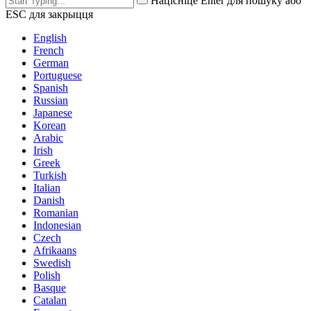
Націсніце Enter для пошуку або
ESC для закрыцця
English
French
German
Portuguese
Spanish
Russian
Japanese
Korean
Arabic
Irish
Greek
Turkish
Italian
Danish
Romanian
Indonesian
Czech
Afrikaans
Swedish
Polish
Basque
Catalan