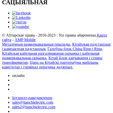
САЦЫЯЛЬНАЯ
© Аўтарскае права - 2010-2023 : Усе правы абаронены.
Карта
сайта
-
AMP Mobile
Металічныя размеркавальныя прылады
,
Кітайская падстанцыя
і кампактная падстанцыя
,
Галоўны блок China Ring і Rmu
,
Кітайская кабельная разгалінаваная скрынка і кабельная
размеркавальная скрынка
,
Кітай Блок харчавання і сілавы
трансфарматар
,
Цана на Кітайскі партатыўны мабільны
камп'ютар і тэрмінал перадачы дадзеных
,
онлайн
Інтэрнэт-паведамленне
sales@tianchielectric.com
sales2@tianchielectric.com