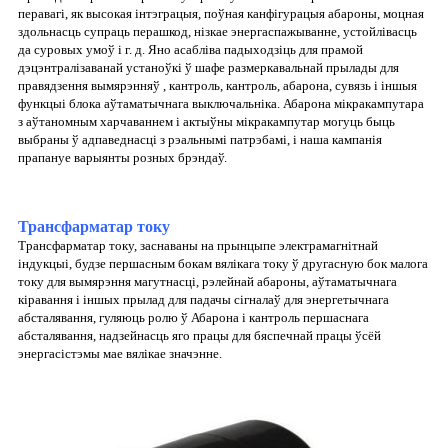
перавагі, як высокая інтэграцыя, поўная канфігурацыя абароны, моцная
здольнасць супраць перашкод, нізкае энергаспажыванне, устойлівасць
да суровых умоў і г. д. Яно асабліва падыходзіць для прамой
дэцэнтралізаванай устаноўкі ў шафе размеркавальнай прылады для
правядзення вымярэнняў , кантроль, кантроль, абарона, сувязь і іншыя
функцыі блока аўтаматычнага выключальніка. Абарона мікракампутара
з аўтаномным харчаваннем і актыўны мікракампутар могуць быць
выбраны ў адпаведнасці з рэальнымі патрэбамі, і наша кампанія
прапануе варыянты розных брэндаў.
Трансфарматар току
Трансфарматар току, заснаваны на прынцыпе электрамагнітнай
індукцыі, будзе першасным бокам вялікага току ў другасную бок малога
току для вымярэння магутнасці, рэлейнай абароны, аўтаматычнага
кіравання і іншых прылад для падачы сігналаў для энергетычнага
абсталявання, гуляюць ролю ў Абарона і кантроль першаснага
абсталявання, надзейнасць яго працы для бяспечнай працы ўсёй
энергасістэмы мае вялікае значэнне.