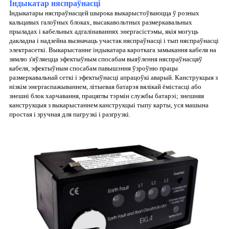
Індыкатар няспраўнасці
Індыкатары няспраўнасцей шырока выкарыстоўваюцца ў розных
кальцавых галоўных блоках, высакавольтных размеркавальных
прыладах і кабельных адгалінаваннях энергасістэмы, якія могуць
дакладна і надзейна вызначаць участак няспраўнасці і тып няспраўнасці
электрасеткі. Выкарыстанне індыкатара кароткага замыкання кабеля на
зямлю з'яўляецца эфектыўным спосабам выяўлення няспраўнасцяў
кабеля, эфектыўным спосабам павышэння ўзроўню працы
размеркавальнай сеткі і эфектыўнасці апрацоўкі аварый. Канструкцыя з
нізкім энергаспажываннем, літыевая батарэя вялікай ёмістасці або
знешні блок харчавання, працяглы тэрмін службы батарэі; знешняя
канструкцыя з выкарыстаннем канструкцыі тыпу карты, уся машына
простая і зручная для пагрузкі і разгрузкі.