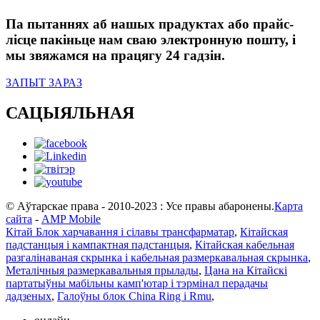
Па пытаннях аб нашых прадуктах або прайс-
лісце пакіньце нам сваю электронную пошту, і
мы звяжамся на працягу 24 гадзін.
ЗАПЫТ ЗАРАЗ
САЦЫЯЛЬНАЯ
© Аўтарскае права - 2010-2023 : Усе правы абаронены.
Карта
сайта
-
AMP Mobile
Кітай Блок харчавання і сілавы трансфарматар
,
Кітайская
падстанцыя і кампактная падстанцыя
,
Кітайская кабельная
разгалінаваная скрынка і кабельная размеркавальная скрынка
,
Металічныя размеркавальныя прылады
,
Цана на Кітайскі
партатыўны мабільны камп'ютар і тэрмінал перадачы
дадзеных
,
Галоўны блок China Ring і Rmu
,