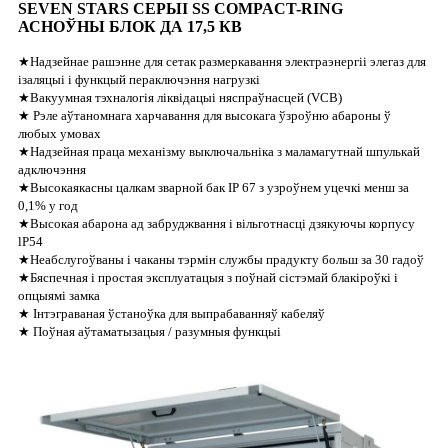
SEVEN STARS СЕРЫІ SS COMPACT-RING
АСНОЎНЫ БЛОК ДА 17,5 КВ
★Надзейнае рашэнне для сетак размеркавання электраэнергіі элегаз для
ізаляцыі і функцый пераключэння нагрузкі
★Вакуумная тэхналогія ліквідацыі няспраўнасцей (VCB)
★ Рэле аўтаномнага харчавання для высокага ўзроўню абароны ў
любых умовах
★Надзейная праца механізму выключальніка з маламагутнай шпулькай
адключэння
★Высокаякасны цалкам зварной бак IP 67 з узроўнем уцечкі менш за
0,1% у год
★Высокая абарона ад забруджвання і вільготнасці дзякуючы корпусу
lP54
★Неабслугоўваны і чаканы тэрмін службы прадукту больш за 30 гадоў
★Бяспечная і простая эксплуатацыя з поўнай сістэмай блакіроўкі і
опцыямі замка
★ Інтэграваная ўстаноўка для выпрабаванняў кабеляў
★ Поўная аўтаматызацыя / разумныя функцыі