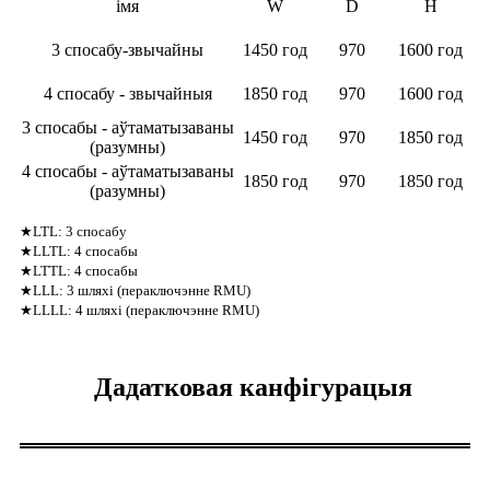
імя
W
D
H
3 спосабу-звычайны
1450 год
970
1600 год
4 спосабу - звычайныя
1850 год
970
1600 год
3 спосабы - аўтаматызаваны
1450 год
970
1850 год
(разумны)
4 спосабы - аўтаматызаваны
1850 год
970
1850 год
(разумны)
★LTL: 3 спосабу
★LLTL: 4 спосабы
★LTTL: 4 спосабы
★LLL: 3 шляхі (пераключэнне RMU)
★LLLL: 4 шляхі (пераключэнне RMU)
Дадатковая канфігурацыя