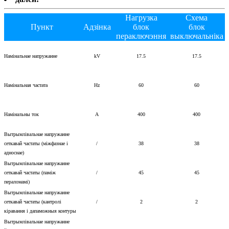
Нагрузка
Схема
Пункт
Адзінка
блок
блок
пераключэння
выключальніка
Намінальнае напружанне
kV
17.5
17.5
Намінальная частата
Hz
60
60
Намінальны ток
A
400
400
Вытрымлівальнае напружанне
сеткавай частаты (міжфазнае і
/
38
38
адноснае)
Вытрымлівальнае напружанне
сеткавай частаты (паміж
/
45
45
пераломамі)
Вытрымлівальнае напружанне
сеткавай частаты (кантролі
/
2
2
кіравання і дапаможныя контуры
Вытрымлівальнае напружанне