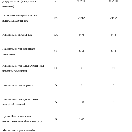
ўдару маланкі (міжфазнае і
/
95/110
95/110
адноснае)
Разлічаны на кароткачасовы
kA
21/1с
21/1с
вытрымліваючы ток
Намінальны пікавы ток
kA
54.6
54.6
Намінальны ток кароткага
kA
54.6
54.6
замыкання
Намінальны ток адключэння пры
kA
/
21
кароткім замыканні
Намінальны ток перадачы
A
/
/
Намінальны ток адключэння
A
400
/
актыўнай нагрузкі
Пункт Намінальны ток
A
400
/
адключэння замкнёнага контуру
Механічны тэрмін службы: