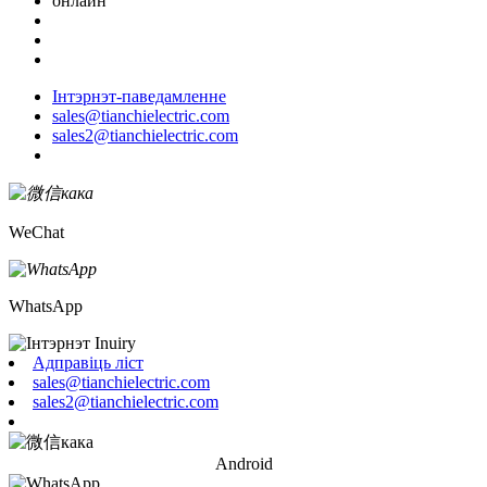
онлайн
Інтэрнэт-паведамленне
sales@tianchielectric.com
sales2@tianchielectric.com
WeChat
WhatsApp
Адправіць ліст
sales@tianchielectric.com
sales2@tianchielectric.com
Android