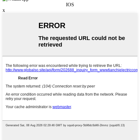
IOS
x