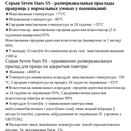
Серыя Seven Stars SS - размеркавальныя прылады
працуюць у нармальных умовах у памяшканні:
★Максімальная тэмпература: +75°C
★Мінімальная тэмпература: -40°C
★Сярэдняя максімальная тэмпература за 24 гадзіны: +35°C
★Вільготнасць: максімальная сярэдняя адносная вільготнасць (2 4-
гадзінныя вымярэнні) 95%
Максімальная сярэдняя адносная вільготнасць (вымярэнне за 1 месяц)
90%
★У выпадку ўстаноўкі без паніжэння ціску газу: максімальная вышыня
1500 м
Серыя Seven Stars SS - прымяненне размеркавальных
прылад для працы на адкрытым паветры:
★ Вышыня: ≤4000 м
★Тэмпература навакольнага асяроддзя: максімальная тэмпература: +50
°C; Сярэдняя тэмпература на працягу 24 гадзін не перавышае +35°C
★Вільготнасць навакольнага асяроддзя: сярэдняя адносная вільготнасць
за 24 гадзіны не перавышае 95%; Сярэднямесячная адносная
вільготнасць паветра не перавышае 90%
★Асяроддзе ўстаноўкі: у навакольным паветры няма
выбухованебяспечных і агрэсіўных газаў, няма моцнай вібрацыі ў
месцы ўстаноўкі, узровень забруджвання не перавышае lll. узровень у
GB/T5582;
★Паскарэнне зямлі, выкліканае землятрусамі: ніжэй гарызантальнага
кірунку. 3g, вертыкальна ўнізе. 15г