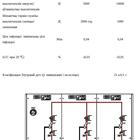
выключальнік нагрузкі/
次
5000
10000
аўтаматычны выключальнік
Механічны тэрмін службы:
выключальнік ізаляцыі/
次
2000 год
1000
зазямлення
Ціск інфляцыі: намінальны ціск
Мпа
0,04
0,04
інфляцыі
(G/C пры 20 ℃)
%
≤0,01
≤0,01
Класіфікацыя ўнутранай дугі ((у памяшканні і на вуліцы)
21 кА/1 с