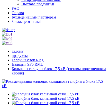
Выстава прадукцыі
FAQ
Справа
Будзьце нашым партнёрам
Звяжыцеся з намі
дадому
прадукты
Галоўны блок Ring
Ізаляцыя SF6 RMU
Кольцавы галоўны блок 17,5 кВ (тэставы порт знешняга
кабеля)