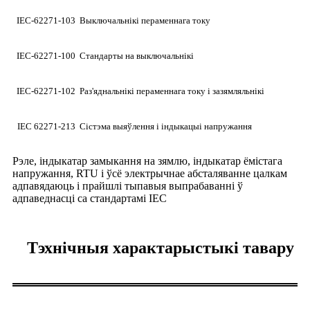
IEC-62271-103
Выключальнікі пераменнага току
IEC-62271-100
Стандарты на выключальнікі
IEC-62271-102
Раз'яднальнікі пераменнага току і зазямляльнікі
IEC 62271-213
Сістэма выяўлення і індыкацыі напружання
Рэле, індыкатар замыкання на зямлю, індыкатар ёмістага
напружання, RTU і ўсё электрычнае абсталяванне цалкам
адпавядаюць і прайшлі тыпавыя выпрабаванні ў
адпаведнасці са стандартамі IEC
Тэхнічныя характарыстыкі тавару