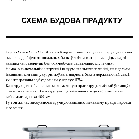
СХЕМА БУДОВА ПРАДУКТУ
Серыя Seven Stars SS - Дызайн Ring мае кампактную канструкцыю, якая
змяшчае да 4 функцыянальных блокаў, якія можна размясціць як адзін
кампактны рэзервуар без якіх-небудзь дадатковых злучэнняў.
ён мае выключальнікі нагрузкі і вакуумныя выключальнікі, якія цалкам
ізаляваны элегазам унутры поўнага зварнога бака з нержавеючай сталі,
які інтэграваны з убудаваным у корпус lP54
Канструкцыя забяспечвае максімальную прастору для лёгкай ўстаноўкі
сілавога кабеля (750 мм ад утулкі да кабельнага заціску) з шырынёй
кабельнага адсека 400 мм
І ў той жа час захоўваючы зручную вышыню механізму працы і адсека
кіравання