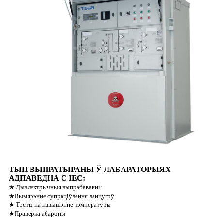
ТЫП ВЫПРАТЫРАНЫ Ў ЛАБАРАТОРЫЯХ
АДПАВЕДНА С IEC:
★ Дыэлектрычныя выпрабаванні:
★Вымярэнне супраціўлення ланцугоў
★ Тэсты на павышэнне тэмпературы
★Праверка абароны