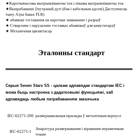
★Кароткачасовы вытрымліваючы ток і пікавы вытрымліваючы ток
★Выпрабаванні ўнутранай дугі (бак і кабельныя адсекі) Даступнасць
тыпу A (па баках FLR)
★ абавязкі тэставання на кароткае замыканне і разрыў
★ Стварэнне і парушэнне тэставых абавязкаў для камутатараў
★ Механічная цягавітасць
Эталонны стандарт
Серыя Seven Stars SS - цалкам адпавядае стандартам IEC і
можа быць настроена з дадатковымі функцыямі, каб
адпавядаць любым патрабаванням заказчыка
IEC-62271-200
размеркавальныя прылады ў металічным корпусе
Апаратура размеркавання і кіравання пераменным
IEC-62271-1
токам