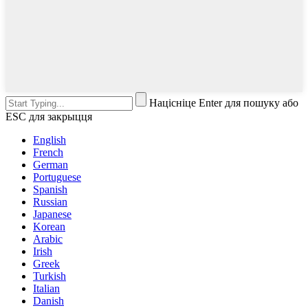
Націсніце Enter для пошуку або
ESC для закрыцця
English
French
German
Portuguese
Spanish
Russian
Japanese
Korean
Arabic
Irish
Greek
Turkish
Italian
Danish