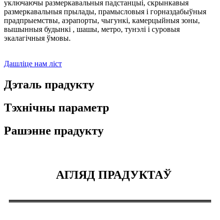
уключаючы размеркавальныя падстанцыі, скрынкавыя
размеркавальныя прылады, прамысловыя і горназдабыўныя
прадпрыемствы, аэрапорты, чыгункі, камерцыйныя зоны,
вышынныя будынкі , шашы, метро, ​​тунэлі і суровыя
экалагічныя ўмовы.
Дашліце нам ліст
Дэталь прадукту
Тэхнічны параметр
Рашэнне прадукту
АГЛЯД ПРАДУКТАЎ