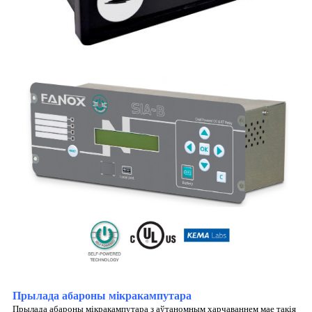
Прылада абароны мікракампутара
Прылада абароны мікракампутара з аўтаномным харчаваннем мае такія