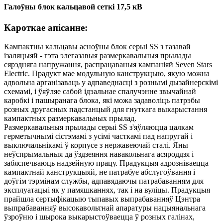
Галоўны блок кальцавой сеткі 17,5 кВ
Кароткае апісанне:
Кампактны кальцавы асноўны блок серыі SS з газавай
ізаляцыяй - гэта элегазавыя размеркавальныя прылады
сярэдняга напружання, распрацаваныя кампаніяй Seven Stars
Electric. Прадукт мае модульную канструкцыю, якую можна
адвольна арганізаваць у адпаведнасці з рознымі дызайнерскімі
схемамі, і ўяўляе сабой ідэальнае спалучэнне звычайнай
каробкі і пашыранага блока, які можа задаволіць патрэбы
розных другасных падстанцый для гнуткага выкарыстання
кампактных размеркавальных прылад.
Размеркавальныя прылады серыі SS з'яўляюцца цалкам
герметычнымі сістэмамі з усімі часткамі пад напругай і
выключальнікамі ў корпусе з нержавеючай сталі. Яны
неўспрымальныя да ўздзеяння навакольнага асяроддзя і
забяспечваюць надзейную працу. Прадукцыя адрозніваецца
кампактнай канструкцыяй, не патрабуе абслугоўвання і
доўгім тэрмінам службы, адпавядаючы патрабаванням для
эксплуатацыі як у памяшканнях, так і на вуліцы. Прадукцыя
прайшла сертыфікацыю тыпавых выпрабаванняў Цэнтра
выпрабаванняў высокавольтнай апаратуры нацыянальнага
ўзроўню і шырока выкарыстоўваецца ў розных галінах,