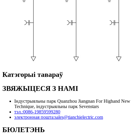
Катэгорыі тавараў
ЗВЯЖЫЦЕСЯ З НАМІ
Індустрыяльны парк Quanzhou Jiangnan For Highand New
Technique, індустрыяльны парк Sevenstars
тэл.:
0086-19859599280
электронная пошта:
sales@tianchielectric.com
БЮЛЕТЭНЬ