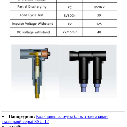
Папярэдняя:
Кольцавы галоўны блок з элегазавай
ізаляцыяй серыі SSU-12
далей: