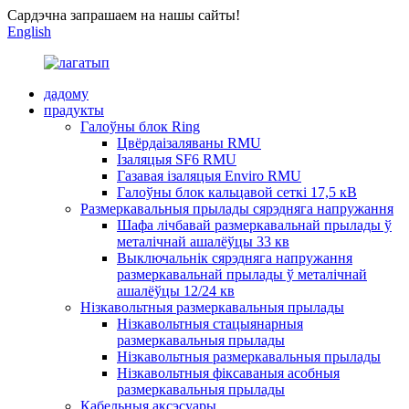
Сардэчна запрашаем на нашы сайты!
English
дадому
прадукты
Галоўны блок Ring
Цвёрдаізаляваны RMU
Ізаляцыя SF6 RMU
Газавая ізаляцыя Enviro RMU
Галоўны блок кальцавой сеткі 17,5 кВ
Размеркавальныя прылады сярэдняга напружання
Шафа лічбавай размеркавальнай прылады ў
металічнай ашалёўцы 33 кв
Выключальнік сярэдняга напружання
размеркавальнай прылады ў металічнай
ашалёўцы 12/24 кв
Нізкавольтныя размеркавальныя прылады
Нізкавольтныя стацыянарныя
размеркавальныя прылады
Нізкавольтныя размеркавальныя прылады
Нізкавольтныя фіксаваныя асобныя
размеркавальныя прылады
Кабельныя аксэсуары