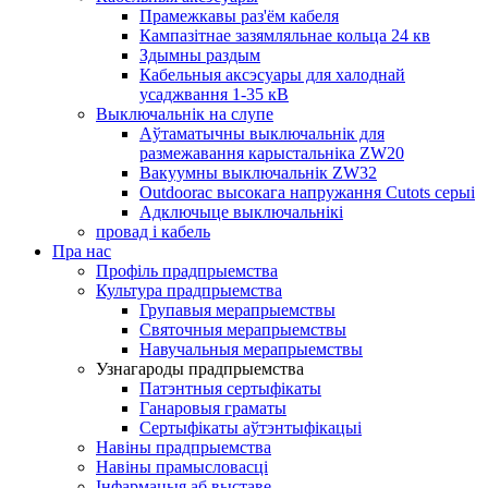
Прамежкавы раз'ём кабеля
Кампазітнае зазямляльнае кольца 24 кв
Здымны раздым
Кабельныя аксэсуары для халоднай
усаджвання 1-35 кВ
Выключальнік на слупе
Аўтаматычны выключальнік для
размежавання карыстальніка ZW20
Вакуумны выключальнік ZW32
Outdoorac высокага напружання Cutots серыі
Адключыце выключальнікі
провад і кабель
Пра нас
Профіль прадпрыемства
Культура прадпрыемства
Групавыя мерапрыемствы
Святочныя мерапрыемствы
Навучальныя мерапрыемствы
Узнагароды прадпрыемства
Патэнтныя сертыфікаты
Ганаровыя граматы
Сертыфікаты аўтэнтыфікацыі
Навіны прадпрыемства
Навіны прамысловасці
Інфармацыя аб выставе