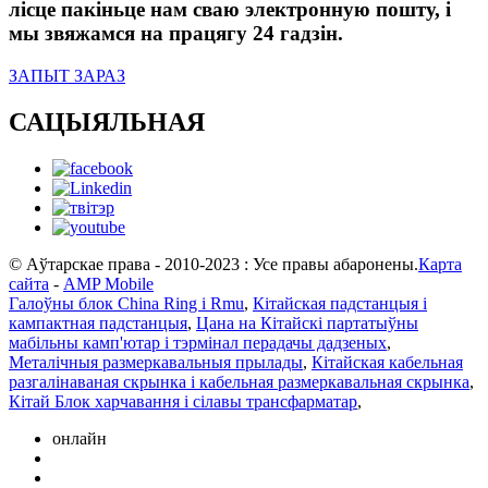
лісце пакіньце нам сваю электронную пошту, і
мы звяжамся на працягу 24 гадзін.
ЗАПЫТ ЗАРАЗ
САЦЫЯЛЬНАЯ
© Аўтарскае права - 2010-2023 : Усе правы абаронены.
Карта
сайта
-
AMP Mobile
Галоўны блок China Ring і Rmu
,
Кітайская падстанцыя і
кампактная падстанцыя
,
Цана на Кітайскі партатыўны
мабільны камп'ютар і тэрмінал перадачы дадзеных
,
Металічныя размеркавальныя прылады
,
Кітайская кабельная
разгалінаваная скрынка і кабельная размеркавальная скрынка
,
Кітай Блок харчавання і сілавы трансфарматар
,
онлайн