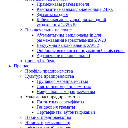
Прамежкавы раз'ём кабеля
Кампазітнае зазямляльнае кольца 24 кв
Здымны раздым
Кабельныя аксэсуары для халоднай
усаджвання 1-35 кВ
Выключальнік на слупе
Аўтаматычны выключальнік для
размежавання карыстальніка ZW20
Вакуумны выключальнік ZW32
Outdoorac высокага напружання Cutots серыі
Адключыце выключальнікі
провад і кабель
Пра нас
Профіль прадпрыемства
Культура прадпрыемства
Групавыя мерапрыемствы
Святочныя мерапрыемствы
Навучальныя мерапрыемствы
Узнагароды прадпрыемства
Патэнтныя сертыфікаты
Ганаровыя граматы
Сертыфікаты аўтэнтыфікацыі
Навіны прадпрыемства
Навіны прамысловасці
Інфармацыя аб выставе