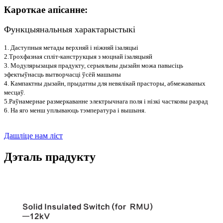
Кароткае апісанне:
Функцыянальныя характарыстыкі
1. Даступныя метады верхняй і ніжняй ізаляцыі
2.Трохфазная спліт-канструкцыя з моцнай ізаляцыяй
3. Модулярызацыя прадукту, серыяльны дызайн можа павысіць
эфектыўнасць вытворчасці ўсёй машыны
4. Кампактны дызайн, прыдатны для невялікай прасторы, абмежаваных
месцаў.
5.Раўнамернае размеркаванне электрычнага поля і нізкі частковы разрад
6. На яго менш уплываюць тэмпература і вышыня.
Дашліце нам ліст
Дэталь прадукту