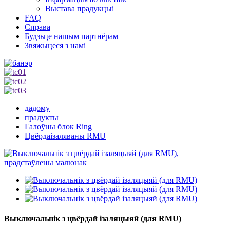
Выстава прадукцыі
FAQ
Справа
Будзьце нашым партнёрам
Звяжыцеся з намі
дадому
прадукты
Галоўны блок Ring
Цвёрдаізаляваны RMU
Выключальнік з цвёрдай ізаляцыяй (для RMU)