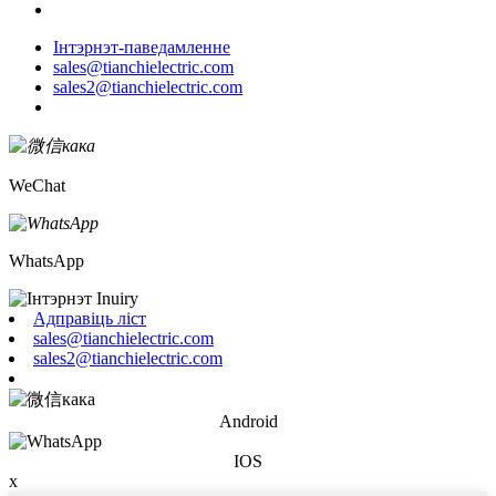
Інтэрнэт-паведамленне
sales@tianchielectric.com
sales2@tianchielectric.com
WeChat
WhatsApp
Адправіць ліст
sales@tianchielectric.com
sales2@tianchielectric.com
Android
IOS
x