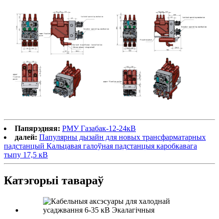
Папярэдняя:
РМУ Газабак-12-24кВ
далей:
Папулярны дызайн для новых трансфарматарных
падстанцый Кальцавая галоўная падстанцыя каробкавага
тыпу 17,5 кВ
Катэгорыі тавараў