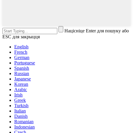
Націсніце Enter для пошуку або
ESC для закрыцця
English
French
German
Portuguese
Spanish
Russian
Japanese
Korean
Arabic
Irish
Greek
Turkish
Italian
Danish
Romanian
Indonesian
Czech