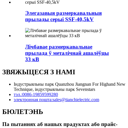
Элегазавыя размеркавальныя
прылады серыі SSF-40,5kV
Лічбавае размеркавальнае
прылада ў металічнай ашалёўцы
33 кВ
ЗВЯЖЫЦЕСЯ З НАМІ
Індустрыяльны парк Quanzhou Jiangnan For Highand New
Technique, індустрыяльны парк Sevenstars
тэл.:
0086-19859599280
электронная пошта:
sales@tianchielectric.com
БЮЛЕТЭНЬ
Па пытаннях аб нашых прадуктах або прайс-