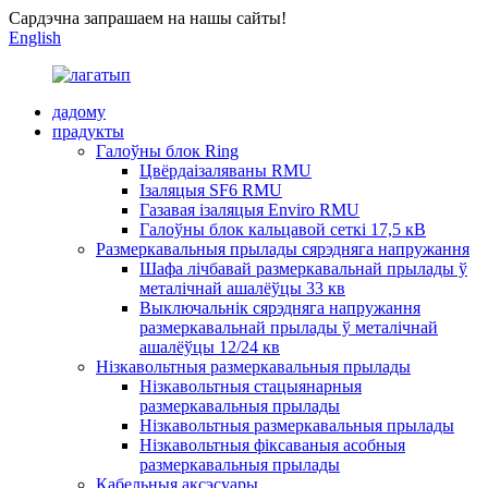
Сардэчна запрашаем на нашы сайты!
English
дадому
прадукты
Галоўны блок Ring
Цвёрдаізаляваны RMU
Ізаляцыя SF6 RMU
Газавая ізаляцыя Enviro RMU
Галоўны блок кальцавой сеткі 17,5 кВ
Размеркавальныя прылады сярэдняга напружання
Шафа лічбавай размеркавальнай прылады ў
металічнай ашалёўцы 33 кв
Выключальнік сярэдняга напружання
размеркавальнай прылады ў металічнай
ашалёўцы 12/24 кв
Нізкавольтныя размеркавальныя прылады
Нізкавольтныя стацыянарныя
размеркавальныя прылады
Нізкавольтныя размеркавальныя прылады
Нізкавольтныя фіксаваныя асобныя
размеркавальныя прылады
Кабельныя аксэсуары