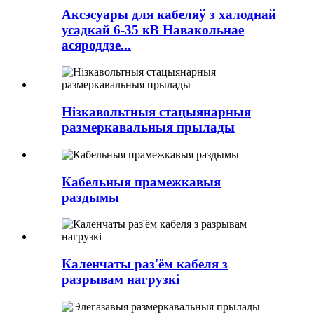
Аксэсуары для кабеляў з халоднай
усадкай 6-35 кВ Навакольнае
асяроддзе...
Нізкавольтныя стацыянарныя
размеркавальныя прылады
Кабельныя прамежкавыя
раздымы
Каленчаты раз'ём кабеля з
разрывам нагрузкі