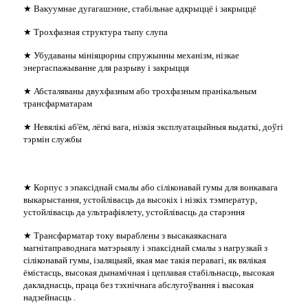
★ Вакуумнае дугагашэнне, стабільнае адкрыццё і закрыццё
★ Трохфазная структура тыпу слупа
★ Убудаваны мініяцюрны спружынны механізм, нізкае
энергаспажыванне для разрыву і закрыцця
★ Абсталяваны двухфазным або трохфазным пранікальным
трансфарматарам
★ Невялікі аб'ём, лёгкі вага, нізкія эксплуатацыйныя выдаткі, доўгі
тэрмін службы
★ Корпус з эпаксіднай смалы або сіліконавай гумы для вонкавага
выкарыстання, устойлівасць да высокіх і нізкіх тэмператур,
устойлівасць да ультрафіялету, устойлівасць да старэння
★ Трансфарматар току выраблены з высакаякаснага
магнітаправоднага матэрыялу і эпаксіднай смалы з нагрузкай з
сіліконавай гумы, ізаляцыяй, якая мае такія перавагі, як вялікая
ёмістасць, высокая дынамічная і цеплавая стабільнасць, высокая
дакладнасць, праца без тэхнічнага абслугоўвання і высокая
надзейнасць .