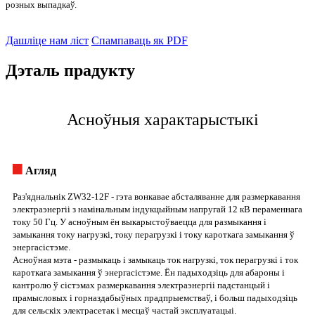
розных выпадкаў.
Дашліце нам ліст
Спампаваць як PDF
Дэталь прадукту
Асноўныя характарыстыкі
Агляд
Раз'яднальнік ZW32-12F - гэта вонкавае абсталяванне для размеркавання
электраэнергіі з намінальным індукцыйным напругай 12 кВ пераменнага
току 50 Гц. У асноўным ён выкарыстоўваецца для размыкання і
замыкання току нагрузкі, току перагрузкі і току кароткага замыкання ў
энергасістэме.
Асноўная мэта - размыкаць і замыкаць ток нагрузкі, ток перагрузкі і ток
кароткага замыкання ў энергасістэме. Ён падыходзіць для абароны і
кантролю ў сістэмах размеркавання электраэнергіі падстанцый і
прамысловых і горназдабыўных прадпрыемстваў, і больш падыходзіць
для сельскіх электрасетак і месцаў частай эксплуатацыі.