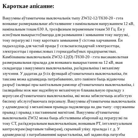
Кароткае апісанне:
Вакуумны аўтаматычны выключальнік тыпу ZW32-12/T630-20 - гэта
вонкавае размеркавальнае абсталяванне з намінальным напружаннем 12 кВ,
намінальным токам 630 А, трохфазным пераменным токам 50 Гц. Ён у
асноўным выкарыстоўваецца для размыкання і замыкання току нагрузкі,
току перагрузкі і току кароткага замыкання ў сістэма харчавання. Ён
падыходзіць для частай працы ў сельскагаспадарчай электрасетцы,
электрасетцы і прамысловых і горназдабыўных прадпрыемствах.
Камбінаваны выключальнік ZW32-12(D) /T630-20 - гэта высакавольтная
размеркавальная прылада для вонкавага выкарыстання на 12 кВ, якая
складаецца з вакуумнага выключальніка, раз'яднальніка і механізму
злучэння. У дадатак да ўсіх функцый аўтаматычнага выключальніка, ён
таксама можа адпавядаць патрабаванню, што павінен быць відавочны
разрыў ізаляцыі пры капітальным рамонце аўтаматычнага выключальніка, і
ізаляцыйны нож мае надзейную механічную блакавальную прыладу з
корпусам аўтаматычнага выключальніка, які можа забяспечыць асабістую
бяспеку абслугоўваючага персаналу. Вакуумны аўтаматычны выключальнік
у адпаведнасці з механізмам прывада падзяляецца на два тыпу: спружынны
прывад і прывад з пастаяннымі магнітамі. Вакуумны аўтаматычны
выключальнік ZW32 можа быць абсталяваны абаронай ад перагрузкі па
току CT, раз'ядзеральным выключальнікам, вонкавым PT, інтэлектуальным
кантролерам (вартавым таймерам), скрынкай уліку. прылада і г. д. У
адпаведнасці з патрабаваннямі карыстальніка, каб задаволіць патрэбы