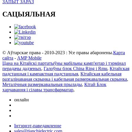
ЗАПЫТ ЗАРАЗ
САЦЫЯЛЬНАЯ
© Аўтарскае права - 2010-2023 : Усе правы абаронены.
Карта
сайта
-
AMP Mobile
Цана на Кітайскі партатыўны мабільны камп'ютар і тэрмінал
перадачы дадзеных
,
Галоўны блок China Ring і Rmu
,
Кітайская
падстанцыя і кампактная падстанцыя
,
Кітайская кабельная
разгалінаваная скрынка і кабельная размеркавальная скрынка
,
Металічныя размеркавальныя прылады
,
Кітай Блок
харчавання і сілавы трансфарматар
,
онлайн
Інтэрнэт-паведамленне
sales@tianchielectric.com