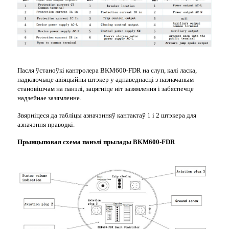
Пасля ўстаноўкі кантролера BKM600-FDR на слуп, калі ласка,
падключыце авіяцыйны штэкер у адпаведнасці з пазначаным
становішчам на панэлі, зацягніце ніт зазямлення і забяспечце
надзейнае зазямленне.
Звярніцеся да табліцы азначэнняў кантактаў 1 і 2 штэкера для
азначэння праводкі.
Прынцыповая схема панэлі прылады BKM600-FDR