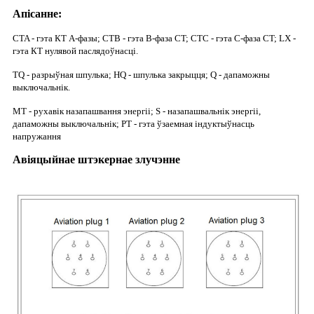
Апісанне:
CTA - гэта КТ А-фазы; CTB - гэта B-фаза CT; CTC - гэта C-фаза CT; LX -
гэта КТ нулявой паслядоўнасці.
TQ - разрыўная шпулька; HQ - шпулька закрыцця; Q - дапаможны
выключальнік.
MT - рухавік назапашвання энергіі; S - назапашвальнік энергіі,
дапаможны выключальнік; PT - гэта ўзаемная індуктыўнасць
напружання
Авіяцыйнае штэкернае злучэнне