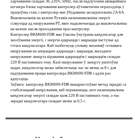
харчавання складае AC220V, 50HZ, пасля падлучэння авіяцыйнага
штэкера блока харчавання кантролер аўтаматычна пераходзіць у
працоўны стан, і кантролер мае ўбудаваны засцерагальнік 2A-6A.
Выключальнік на калоне Рухавік назапашвальніка энергіі
сілкуецца ад напружання PT, якое падключаецца да выключальніка
на калоне пасля праходжання праз кантролер.
Кантролер BKM600-FDR мае ўласны ўнутраны кандэнсатар для
захоўвання энергіі, і энергія адкрыцця і закрыцця паступае ад
гэтага кандэнсатара. Каб пазбегнуць уплыву ваганняў сеткавага
напружання на аперацыю адкрыцця і закрыцця, выхадное
напружанне ланцуга кіравання адкрыццём і закрыццём складае
220 В пастаяннага току. Калі напружанне ў ланцугу раптоўна
падае, кандэнсатар можа забяспечыць час не менш за 8 с для
падтрымання працы кантролера BKM600-FDR і адзін раз
адпусціць.
Заўвага: кантролер BKM600-FDR выкарыстоўвае метад зарадкі са
стабілізацыяй напружання, каб пераканацца, што назапашвальны
кандэнсатар энергіі складае каля 220 В пастаяннага току, а час
зарадкі кандэнсатара складае менш за 0,5 с.