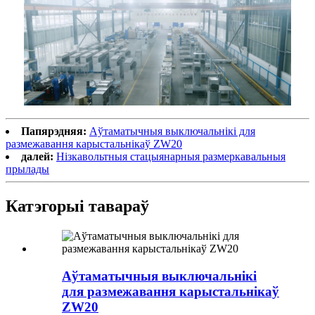
Папярэдняя:
Аўтаматычныя выключальнікі для
размежавання карыстальнікаў ZW20
далей:
Нізкавольтныя стацыянарныя размеркавальныя
прылады
Катэгорыі тавараў
Аўтаматычныя выключальнікі
для размежавання карыстальнікаў
ZW20