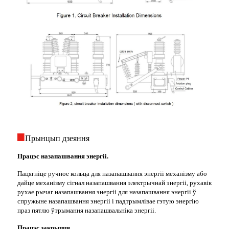
Прынцып дзеяння
Працэс назапашвання энергіі.
Пацягніце ручное кольца для назапашвання энергіі механізму або
дайце механізму сігнал назапашвання электрычнай энергіі, рухавік
рухае рычаг назапашвання энергіі для назапашвання энергіі ў
спружыне назапашвання энергіі і падтрымлівае гэтую энергію
праз пятлю ўтрымання назапашвальніка энергіі.
Працэс закрыцця.