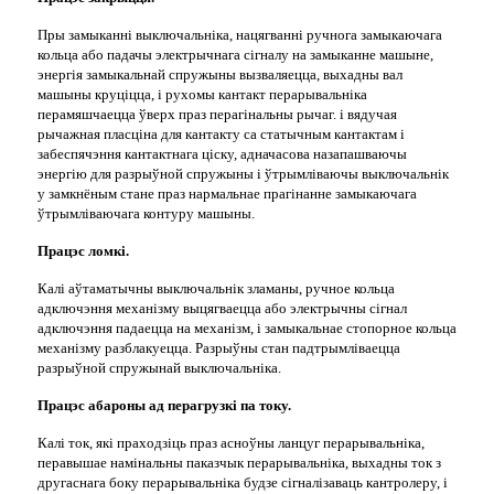
Пры замыканні выключальніка, нацягванні ручнога замыкаючага
кольца або падачы электрычнага сігналу на замыканне машыне,
энергія замыкальнай спружыны вызваляецца, выхадны вал
машыны круціцца, і рухомы кантакт перарывальніка
перамяшчаецца ўверх праз перагінальны рычаг. і вядучая
рычажная пласціна для кантакту са статычным кантактам і
забеспячэння кантактнага ціску, адначасова назапашваючы
энергію для разрыўной спружыны і ўтрымліваючы выключальнік
у замкнёным стане праз нармальнае прагінанне замыкаючага
ўтрымліваючага контуру машыны.
Працэс ломкі.
Калі аўтаматычны выключальнік зламаны, ручное кольца
адключэння механізму выцягваецца або электрычны сігнал
адключэння падаецца на механізм, і замыкальнае стопорное кольца
механізму разблакуецца. Разрыўны стан падтрымліваецца
разрыўной спружынай выключальніка.
Працэс абароны ад перагрузкі па току.
Калі ток, які праходзіць праз асноўны ланцуг перарывальніка,
перавышае намінальны паказчык перарывальніка, выхадны ток з
другаснага боку перарывальніка будзе сігналізаваць кантролеру, і