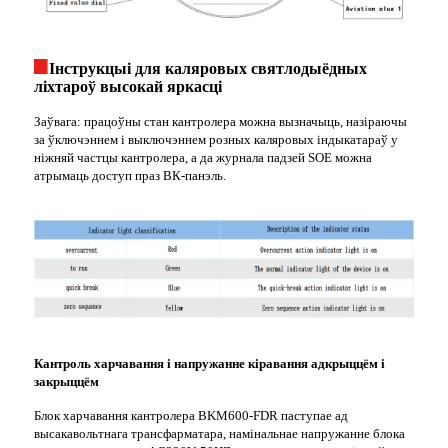
Інструкцыі для каляровых святлодыёдных
ліхтароў высокай яркасці
Заўвага: працоўны стан кантролера можна вызначыць, назіраючы
за ўключэннем і выключэннем розных каляровых індыкатараў у
ніжняй частцы кантролера, а да журнала падзей SOE можна
атрымаць доступ праз ВК-панэль.
Кантроль харчавання і напружанне кіравання адкрыццём і
закрыццём
Блок харчавання кантролера BKM600-FDR паступае ад
высакавольтнага трансфарматара, намінальнае напружанне блока