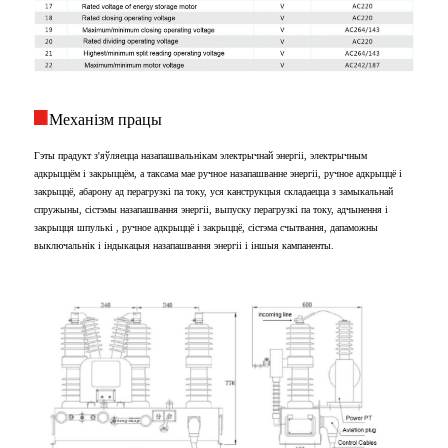
Механізм працы
Гэты прадукт з'яўляецца назапашвальнікам электрычнай энергіі, электрычным
адкрыццём і закрыццём, а таксама мае ручное назапашванне энергіі, ручное адкрыццё і
закрыццё, абарону ад перагрузкі па току, уся канструкцыя складаецца з замыкальнай
спружыны, сістэмы назапашвання энергіі, выпуску перагрузкі па току, адчынення і
закрыцця шпулькі , ручное адкрыццё і закрыццё, сістэма счытвання, дапаможны
выключальнік і індыкацыя назапашвання энергіі і іншыя кампаненты.