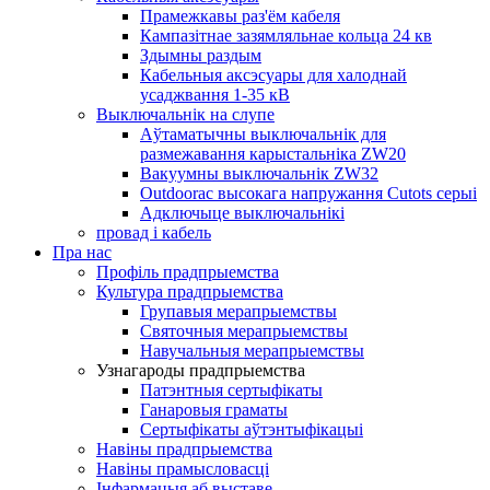
Прамежкавы раз'ём кабеля
Кампазітнае зазямляльнае кольца 24 кв
Здымны раздым
Кабельныя аксэсуары для халоднай
усаджвання 1-35 кВ
Выключальнік на слупе
Аўтаматычны выключальнік для
размежавання карыстальніка ZW20
Вакуумны выключальнік ZW32
Outdoorac высокага напружання Cutots серыі
Адключыце выключальнікі
провад і кабель
Пра нас
Профіль прадпрыемства
Культура прадпрыемства
Групавыя мерапрыемствы
Святочныя мерапрыемствы
Навучальныя мерапрыемствы
Узнагароды прадпрыемства
Патэнтныя сертыфікаты
Ганаровыя граматы
Сертыфікаты аўтэнтыфікацыі
Навіны прадпрыемства
Навіны прамысловасці
Інфармацыя аб выставе