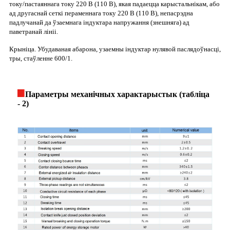
току/пастаяннага току 220 В (110 В), якая падаецца карыстальнікам, або
ад другаснай сеткі пераменнага току 220 В (110 В), непасрэдна
падлучанай да ўзаемнага індуктара напружання (знешняга) ад
паветранай лініі.
Крыніца. Убудаваная абарона, узаемны індуктар нулявой паслядоўнасці,
тры, стаўленне 600/1.
Параметры механічных характарыстык (табліца
- 2)