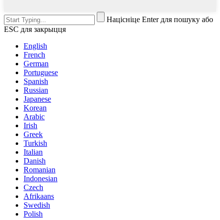
Націсніце Enter для пошуку або
ESC для закрыцця
English
French
German
Portuguese
Spanish
Russian
Japanese
Korean
Arabic
Irish
Greek
Turkish
Italian
Danish
Romanian
Indonesian
Czech
Afrikaans
Swedish
Polish