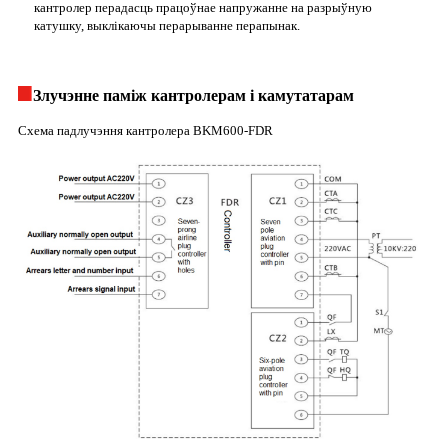
кантролер перадасць працоўнае напружанне на разрыўную
катушку, выклікаючы перарыванне перапынак.
Злучэнне паміж кантролерам і камутатарам
Схема падлучэння кантролера BKM600-FDR