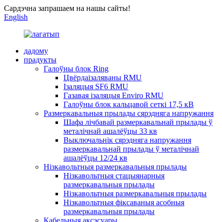
Сардэчна запрашаем на нашы сайты!
English
дадому
прадукты
Галоўны блок Ring
Цвёрдаізаляваны RMU
Ізаляцыя SF6 RMU
Газавая ізаляцыя Enviro RMU
Галоўны блок кальцавой сеткі 17,5 кВ
Размеркавальныя прылады сярэдняга напружання
Шафа лічбавай размеркавальнай прылады ў
металічнай ашалёўцы 33 кв
Выключальнік сярэдняга напружання
размеркавальнай прылады ў металічнай
ашалёўцы 12/24 кв
Нізкавольтныя размеркавальныя прылады
Нізкавольтныя стацыянарныя
размеркавальныя прылады
Нізкавольтныя размеркавальныя прылады
Нізкавольтныя фіксаваныя асобныя
размеркавальныя прылады
Кабельныя аксэсуары