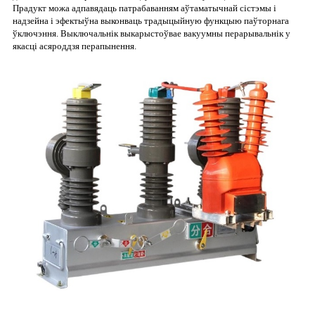
Прадукт можа адпавядаць патрабаванням аўтаматычнай сістэмы і
надзейна і эфектыўна выконваць традыцыйную функцыю паўторнага
ўключэння. Выключальнік выкарыстоўвае вакуумны перарывальнік у
якасці асяроддзя перапынення.