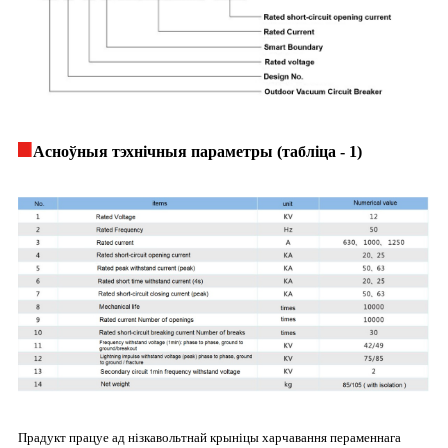
Асноўныя тэхнічныя параметры (табліца - 1)
Прадукт працуе ад нізкавольтнай крыніцы харчавання пераменнага