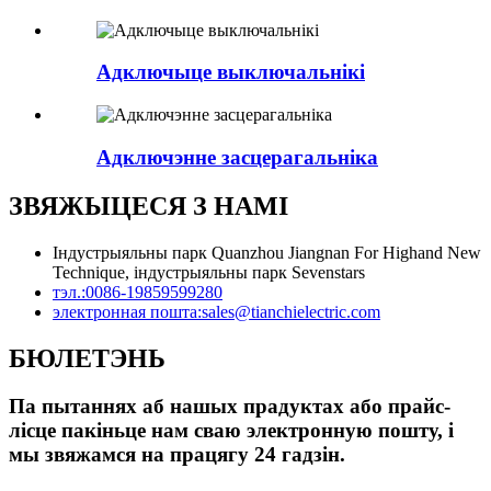
Адключыце выключальнікі
Адключэнне засцерагальніка
ЗВЯЖЫЦЕСЯ З НАМІ
Індустрыяльны парк Quanzhou Jiangnan For Highand New
Technique, індустрыяльны парк Sevenstars
тэл.:
0086-19859599280
электронная пошта:
sales@tianchielectric.com
БЮЛЕТЭНЬ
Па пытаннях аб нашых прадуктах або прайс-
лісце пакіньце нам сваю электронную пошту, і
мы звяжамся на працягу 24 гадзін.