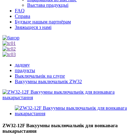
Выстава прадукцыі
FAQ
Справа
Будзьце нашым партнёрам
Звяжыцеся з намі
дадому
прадукты
Выключальнік на слупе
Вакуумны выключальнік ZW32
ZW32-12F Вакуумны выключальнік для вонкавага
выкарыстання