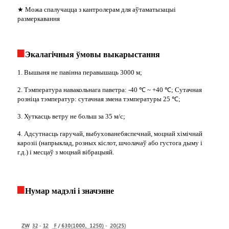
★ Можа спалучацца з кантролерам для аўтаматызацыі
размеркавання
Экалагічныя ўмовы выкарыстання
1. Вышыня не павінна перавышаць 3000 м;
2. Тэмпература навакольнага паветра: -40 ℃ ~ +40 ℃; Сутачная
розніца тэмператур: сутачная змена тэмпературы 25 ℃;
3. Хуткасць ветру не больш за 35 м/с;
4. Адсутнасць гаручай, выбухованебяспечнай, моцнай хімічнай
карозіі (напрыклад, розных кіслот, шчолачаў або густога дыму і
г.д.) і месцаў з моцнай вібрацыяй.
Нумар мадэлі і значэнне