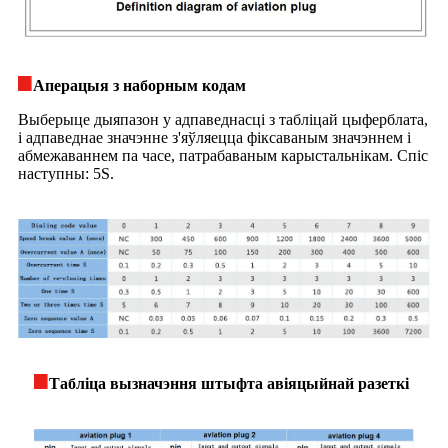
Аперацыя з наборным кодам
Выберыце дыяпазон у адпаведнасці з табліцай цыферблата,
і адпаведнае значэнне з'яўляецца фіксаваным значэннем і
абмежаваннем па часе, патрабаваным карыстальнікам. Спіс
наступны: 5S.
Табліца вызначэння штыфта авіяцыйнай разеткі